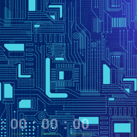
0
:
00
:
00
:
00
Hora(s)
Minuto(s)
Segundo(s)