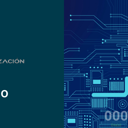
do
00
Día(s)