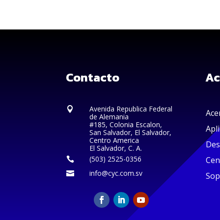
Contacto
Ac
Avenida Republica Federal

Ace
de Alemania
#185, Colonia Escalon,
Apl
San Salvador, El Salvador,
Centro America
Des
El Salvador, C. A.
(503) 2525-0356
Cen

info@cyc.com.sv

Sop