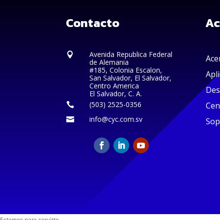
Contacto
Ac
Avenida Republica Federal

Ace
de Alemania
#185, Colonia Escalon,
Apl
San Salvador, El Salvador,
Centro America
Des
El Salvador, C. A.
(503) 2525-0356
Cen

info@cyc.com.sv

Sop
Estamos para servirte.