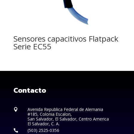
Sensores capacitivos Flatpack
Serie EC55
Contacto
Avenida Republica Federal de Alemania

#185, Colonia Escalon,
San Salvador, El Salvador, Centro America
El Salvador, C. A.
(503) 2525-0356
