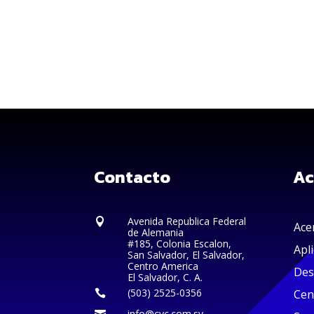
Contacto
Ac
Avenida Republica Federal

Ace
de Alemania
#185, Colonia Escalon,
Apl
San Salvador, El Salvador,
Centro America
Des
El Salvador, C. A.
(503) 2525-0356
Cen

info@cyc.com.sv
