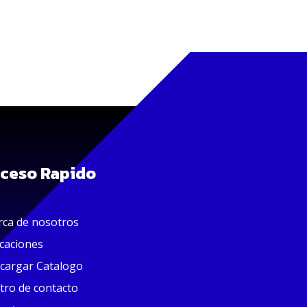
ceso Rapido
rca de nosotros
icaciones
cargar Catalogo
tro de contacto